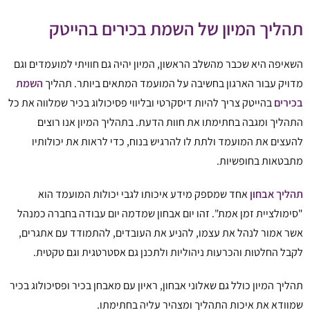
תהליך המיון של השמת בכירים בהייטק
השאיפה היא שכבר מהשלב הראשון, המיון יהיה גם חוויתי למועמדים וגם
מדויק עבור הארגון בחשיבה על המועמד המתאים ביותר. תהליך
השמת
בכירים
בהייטק צריך להיות דיסקרטי ובליווי פסיכולוג בכיר שמלווה את כל
התהליך ומגבה בחתימתו את חוות הדעת. בתהליך המיון אנו רוצים
להעצים את המועמד ולתת לו להרגיש בנוח, כדי לראות את יכולותיו
מתבטאות בחופשיות.
תהליך אבחון
אחד שמספק מידע איכותו לגבי יכולות המועמד הוא
"סימולציית זמן אמת". זהו יום אבחון שמדמה יום עבודה בחברה כמנהל
אשר אמור לנהל את עצמו, להניע את העובדים, להתמודד עם אתגרים,
לקבל החלטות והכרעות ניהוליות ולתכנן גם אסטרטגית וגם טקטית.
תהליך המיון כולל גם שאלוני אבחון, ראיון עם מאבחן בכיר ופסיכולוג בכיר
שמוודא את איכות התהליך ומצהיר עליה בחתימתו.