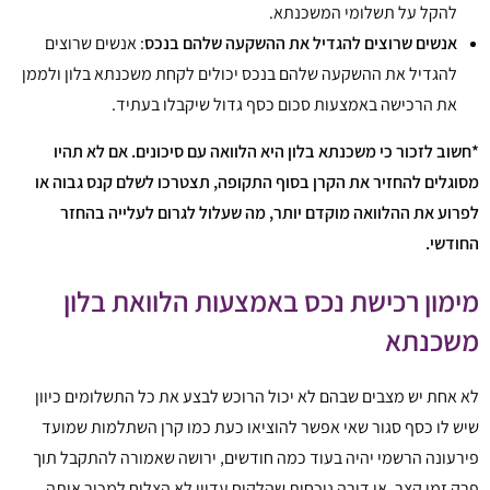
להקל על תשלומי המשכנתא.
אנשים שרוצים להגדיל את ההשקעה שלהם בנכס
: אנשים שרוצים
להגדיל את ההשקעה שלהם בנכס יכולים לקחת משכנתא בלון ולממן
את הרכישה באמצעות סכום כסף גדול שיקבלו בעתיד.
*חשוב לזכור כי משכנתא בלון היא הלוואה עם סיכונים. אם לא תהיו
מסוגלים להחזיר את הקרן בסוף התקופה, תצטרכו לשלם קנס גבוה או
לפרוע את ההלוואה מוקדם יותר, מה שעלול לגרום לעלייה בהחזר
החודשי.
מימון רכישת נכס באמצעות הלוואת בלון
משכנתא
לא אחת יש מצבים שבהם לא יכול הרוכש לבצע את כל התשלומים כיוון
שיש לו כסף סגור שאי אפשר להוציאו כעת כמו קרן השתלמות שמועד
פירעונה הרשמי יהיה בעוד כמה חודשים, ירושה שאמורה להתקבל תוך
פרק זמן קצר, או דירה נוכחית שהלקוח עדיין לא הצליח למכור אותה.