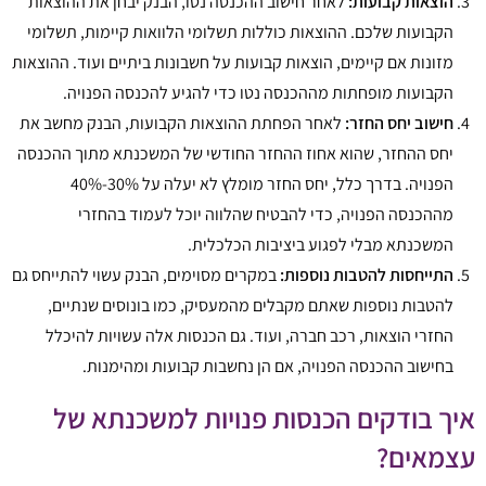
הוצאות קבועות:
לאחר חישוב ההכנסה נטו, הבנק יבחן את ההוצאות
הקבועות שלכם. ההוצאות כוללות תשלומי הלוואות קיימות, תשלומי
מזונות אם קיימים, הוצאות קבועות על חשבונות ביתיים ועוד. ההוצאות
הקבועות מופחתות מההכנסה נטו כדי להגיע להכנסה הפנויה.
חישוב יחס החזר:
לאחר הפחתת ההוצאות הקבועות, הבנק מחשב את
יחס ההחזר, שהוא אחוז ההחזר החודשי של המשכנתא מתוך ההכנסה
הפנויה. בדרך כלל, יחס החזר מומלץ לא יעלה על 30%-40%
מההכנסה הפנויה, כדי להבטיח שהלווה יוכל לעמוד בהחזרי
המשכנתא מבלי לפגוע ביציבות הכלכלית.
התייחסות להטבות נוספות:
במקרים מסוימים, הבנק עשוי להתייחס גם
להטבות נוספות שאתם מקבלים מהמעסיק, כמו בונוסים שנתיים,
החזרי הוצאות, רכב חברה, ועוד. גם הכנסות אלה עשויות להיכלל
בחישוב ההכנסה הפנויה, אם הן נחשבות קבועות ומהימנות.
איך בודקים הכנסות פנויות למשכנתא של
עצמאים?