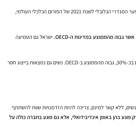
202 של הפורום הכלכלי העולמי,
ישראל גם הטמיעה
עם זאת, למרות ההתקדמות הללו, עדיין קיימים פערים מגדריים משמעותיים בשכר ובתפקידים. פערי השכר בין המינים בישראל מוערכים בכ-30%, גבוה מהממוצע ב-OECD. נשים גם נמצאות בייצוג חסר
נשים, ללא קשר למינם, צריכה להיות הזדמנויות שוות להשתתף
ק פוגע בהן באופן אינדיבידואלי, אלא גם פוגע בחברה כולה על