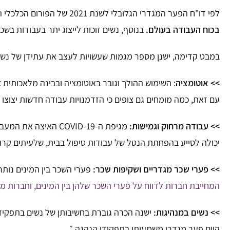
לפי דו"ח הפער המגדרי הגלובלי לשנת 2021 של הפורום הכלכלי העולמי,
בכוח העבודה בעולם.
בנוסף, נשים זוכות לייצוג יתר בעבודות בש
במבט קדימה, ישנן מספר מגמות שעשויות לעצב את עתידן של נשים
>> אוטומציה
: השימוש ההולך וגובר באוטומציה ובבינה מלאכותית צפ
עם זאת, כמה מומחים גם צופים כי הזדמנויות עבודה חדשות יצוצו ב
>> עבודה מרחוק וגמישות:
מגיפת ה-COVID-19 
יכולה לסייע בהפחתת הנטל של עבודות טיפול בבית, שלעיתים קרובו
>> פערי שכר מגדריים ושקיפות שכר:
פערי השכר בין המינים נות
המחייבת חברות לדווח על פערי השכר שלהן בין המינים, וחברות מ
>> נשים במנהיגות:
ישנה הכרה גוברת בחשיבותן של נשים בתפקידי 
קיים פער מגדרי משמעותי בתפקידי הנהגה.״