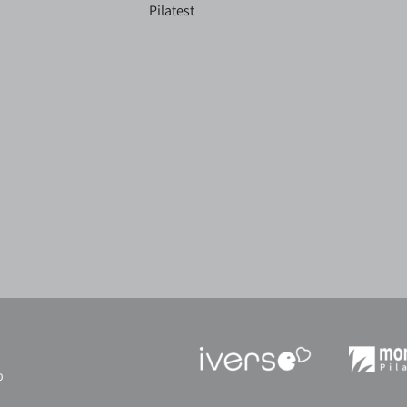
Pilatest
כ