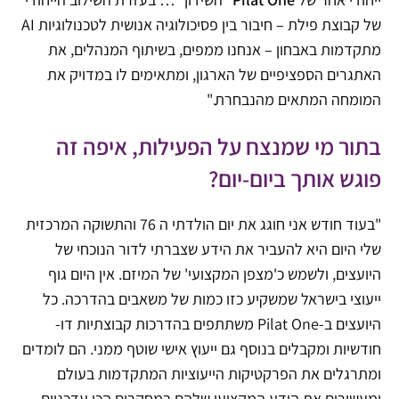
של קבוצת פילת – חיבור בין פסיכולוגיה אנושית לטכנולוגיות AI
מתקדמות באבחון – אנחנו ממפים, בשיתוף המנהלים, את
האתגרים הספציפיים של הארגון, ומתאימים לו במדויק את
המומחה המתאים מהנבחרת."
בתור מי שמנצח על הפעילות, איפה זה
פוגש אותך ביום-יום?
"בעוד חודש אני חוגג את יום הולדתי ה 76 והתשוקה המרכזית
שלי היום היא להעביר את הידע שצברתי לדור הנוכחי של
היועצים, ולשמש כ'מצפן המקצועי' של המיזם. אין היום גוף
ייעוצי בישראל שמשקיע כזו כמות של משאבים בהדרכה. כל
היועצים ב-Pilat One משתתפים בהדרכות קבוצתיות דו-
חודשיות ומקבלים בנוסף גם ייעוץ אישי שוטף ממני. הם לומדים
ומתרגלים את הפרקטיקות הייעוציות המתקדמות בעולם
ומעשירים את הידע המקצועי שלהם במחקרים הכי עדכניים