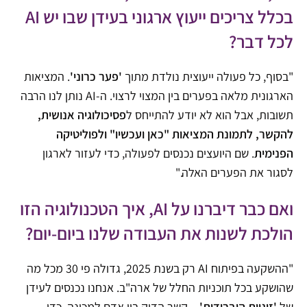
בכלל צריכים ייעוץ ארגוני בעידן שבו יש AI
לכל דבר?
"בסוף, כל פעולה ייעוצית נולדת מתוך
'פער כרוני'
. המציאות
הארגונית מלאה בפערים בין המצוי לרצוי. ה-AI נותן לנו הרבה
תשובות, אבל הוא לא יודע להתייחס ל
פסיכולוגיה אנושית,
להקשר, לתמונת המציאות "כאן ועכשיו" ולפוליטיקה
הפנימית
. שם היועצים נכנסים לפעולה, כדי לעזור לארגון
לסגור את הפערים האלה."
ואם כבר דיברנו על AI, איך הטכנולוגיה הזו
הולכת לשנות את העבודה שלנו ביום-יום?
"ההשקעה בפיתוח AI רק בשנת 2025, גדולה פי 30 מכל מה
שהושקע בכל תוכניות החלל של ארה"ב. אנחנו נכנסים לעידן
של
'זוגיות היברידית'
– קשר הדוק בין אדם למכונה. כדי