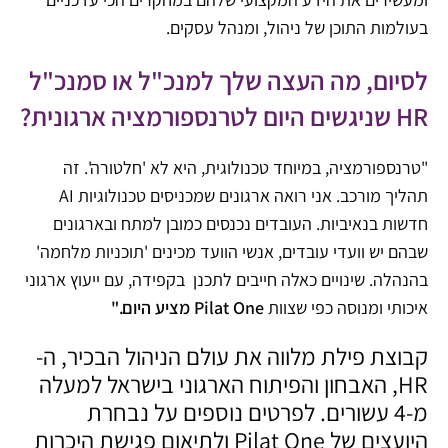
בעולמות התוכן של ניהול, ומנהל עסקים.
לסיום, מה העצה שלך למנכ"ל או סמנכ"ל
HR שניגשים היום לטרנספורמציה ארגונית?
"טרנספורמציה, במיוחד טכנולוגית, היא לא 'חלטורה'. זה
תהליך מורכב. אני רואה ארגונים שמכניסים טכנולוגיות AI
חדשות בנאיביות. העובדים נכנסים כמובן למתח ובארגונים
שבהם יש וועדי עובדים, אנשי הוועד מכינים 'תוכניות מלחמה'
בהנהלה. שינויים כאלה חייבים לתכנן בקפידה, עם ייעוץ ארגוני
איכותי ומנוסה כפי שצוות
Pilat One מציע היום."
קבוצת פילת מלווה את עולם הניהול הבכיר, ה-
HR, האבחון והפיתוח הארגוני בישראל למעלה
מ-4 עשורים. לפרטים נוספים על נבחרת
היועצים של Pilat One ולתיאום פגישת היכרות