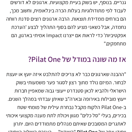
גנריים. בנוסף, יש בשוק בעיית מקצועיות. ארגונים לא דורשים
לעבוד לפי מתודולוגיות בעלות הכרה בינלאומית, וחשוב מכך,
הם בורחים ממדידת תוצאות. הרבה ארגונים רוצים סדנת רווחה
נחמדה, אבל כשאני מציע להם בסוף התהליך לבצע 'הערכת
אפקטיביות' כדי לראות אם ייצרנו Impact אמיתי בארגון, הם
מתחמקים."
אז מה שונה במודל של Pilat One?
"ההבנה שארגונים כבר לא צריכים להתלבט איזה יועץ או יועצת
לבחור. המיזם נולד מתוך רצון לסגור פער משמעותי בשוק
הישראלי ולהביא לכאן סטנדרט ייעוצי גבוה שמאפיין חברות
ייעוץ מובילות באירופה ובארה"ב שאיתן עבדתי במהלך השנים.
ב-Pilat One הלקוח מקבל נבחרת עילית של מומחי שטח
בכירים, בעלי "סל כלים" מגוון ויכולת לתת מענה מקצועי איכותי
לאתגרים המסובכים שאיתם מנהלים מתמודדים היום. יתרון
ייחודי אחר של
Pilat One
"השידוך"… בעזרת השילוב הייחודי