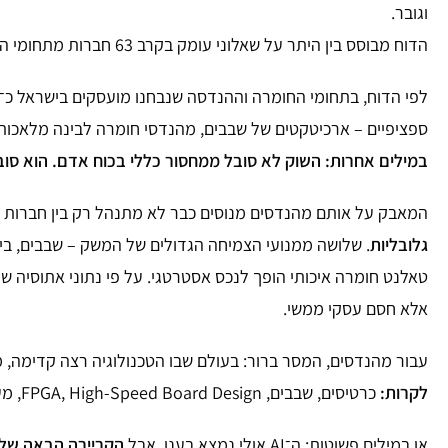
וגובר.
הדוח מבוסס בין היתר על שאלוני עומק בקרב 63 חברות מתחומי הסמיקונדקטור, המכשור הרפואי, התעשייה הביטחונית וחברות מולטידיסציפלינריות, שמעסיקות יחד יותר מ־45 אלף עובדים.
ספציפיים – ארכיטקטים של שבבים, מהנדסי חומרה לבינה מלאכותית, מומחי RFIC, מהנדסי Physical Design ומומ
במילים אחרות: השוק לא סובל ממחסור כללי בכוח אדם. הוא סו
המאבק על אותם מהנדסים מנוסים כבר לא מתנהל רק בין חברות ש
גלובליות
. שלושה ממנועי הצמיחה הגדולים של המשק – שבבים, בינ
טאלנט חומרה איכותי הופך לנכס אסטרטגי. על פי נתוני אתוסיה ש
אלא חסם עסקי ממשי.
עבור מהנדסים, המסר ברור: בעולם שבו הטכנולוגיה רצה קדימה, 
לקרות:
כרטיסים, שבבים, FPGA, High-Speed Board Design, מערכות משובצות, תקשורת ורכיבי חומרה מתקדמים.
או במילים פשוטות: ה־AI אולי נמצא בענן, אבל
הקריירה הבאה של