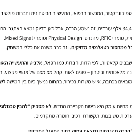
לפי הדוח, בתחומי החומרה וההנדסה שנבחנו מועסקים בישראל כ־34.4 אלף עובדים. זה נשמע הרבה,
חי Mixed Signal.
בל ממחסור בטאלנטים מדויקים.
וזה כבר משנה את כללי המשחק.
בבים קלאסיות. לפי הדוח,
חברות כמו רפאל, אלביט והתעשייה האווי
ה מלאכותית וביטחון – פונים לאותו קהל מצומצם של אנשי מקצוע.
הת
מובאים בכתבה, איוש משרות בכירות בתחום נמשך כיום בין חמישה לשב
מומחיות עומק היא ביטוח הקריירה החדש.
לא מספיק “להבין טכנולוג
 הרבה מהנדסים נמצאת עמוק בתוך המעגל המודפס.