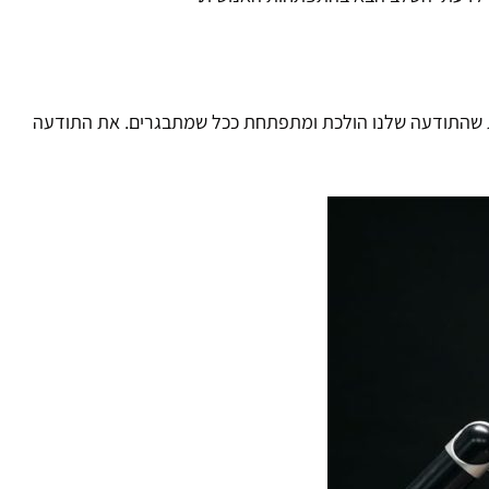
 מתי ילד קטן יודע אם הוא בן או בת? רק מאוחר יותר. מתי הוא מרגיש בן או בת? רק בגיל 8. זאת אומרת שהתודעה שלנו הולכת ומתפתחת ככל שמתבגרים. את התודעה