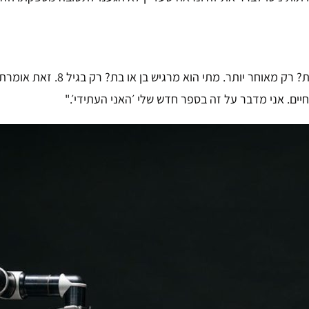
"כן. למשל, כלב יודע שהוא כלב?
י חיים. אני מדבר על זה בספר חדש שלי ׳האני העתידי׳."