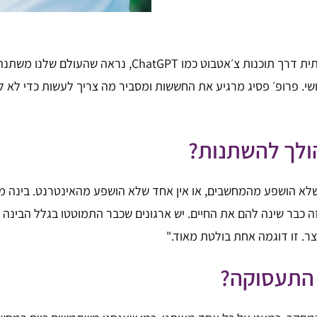
כשנה וחצי מאז שהתוודענו ליכולות המדהימות של הבינה המל
שי. פרופ׳ פסיג מרגיע את החששות ומסביר מה צריך לעשות כדי לא 
הולך להשתנות?
שלא הושפע מהמחשבים, או אין אחד שלא הושפע מהאינטרנט. בינה מ
זה כבר שינה להם את החיים. יש ארגונים שכבר התמוטטו בגלל הבינ
ר. זו דוגמה אחת בולטת מאוד."
 התעסוקה?