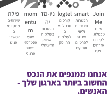
logtel
smart
ניו-מד
mom
פילת
Join
קורסים
הכשרות
יה
entu
שירותים
Me
טכנולוגיי
פיננסיות
מתקדמי
הכשרות
m
מיזם
ם
וליווי
ם
בעולמות
טכנולוגי
לעולמות
פיננסי
ייעוץ
למשאבי
השיווק
לקידום
ההייטק
לפרטיים
אסטרטגי
אנוש
הדיגיטלי
אזרחים
ועסקים
ופיתוח
ותיקים
ארגוני
אנחנו ממנפים את הנכס
החשוב ביותר בארגון שלך -
האנשים.