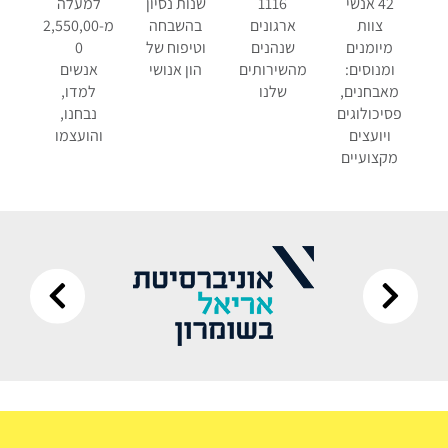
42 אנשי
1116
שנות נסיון
למעלה
צוות
ארגונים
בהשבחה
מ-2,550,00
מיומנים
שנהנים
וטיפוח של
0
ומנוסים:
מהשירותים
הון אנושי
אנשים
מאבחנים,
שלנו
למדו,
פסיכולוגים
נבחנו,
ויועצים
והועצמו
מקצועיים