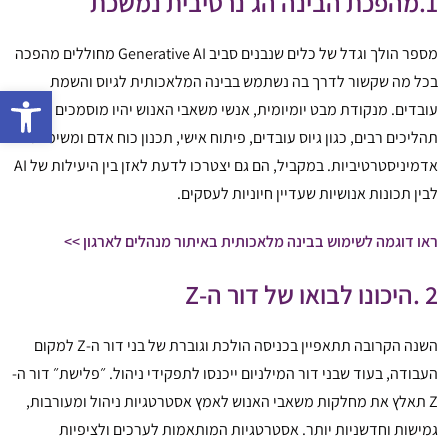
1.מהפכת הבינה הג׳נרטיבית נמשכת
מספר הולך וגדל של כלים שנבנים סביב Generative AI מחוללים מהפכה
בכל מה שקשור לדרך בה נשתמש בבינה המלאכותית לגיוס והשמת
פתח 
עובדים. מנקודת מבט יומיומית, אנשי משאבי האנוש יהיו מוסמכים לייעל
תהליכים רבים, כגון גיוס עובדים, פיתוח אישי, תכנון כוח אדם ומשימות
אדמיניסטרטיביות. במקביל, הם גם יצטרכו לדעת לאזן בין היעילות של AI
לבין תכונות אנושיות שעדיין חיוניות לעסקים.
ראו דוגמה לשימוש בבינה מלאכותית באיתור מנהלים לארגון >>
2 .היכונו לבואו של דור ה-Z
השנה הקרובה תתאפיין בכניסה הולכת וגוברת של בני דור ה-Z למקום
העבודה, בעוד שבני דור המילניום ייכנסו לתפקידי ניהול. ״פלישת״ דור ה-
Z תאלץ את מחלקות משאבי האנוש לאמץ אסטרטגיות ניהול ומעורבות,
גמישות וחדשניות יותר. אסטרטגיות המותאמות לערכים ולציפיות