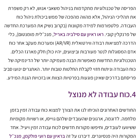
הפריסה של טכנולוגיות מתקדמות בניהול משאבי אנוש, לא רק משפרת
את תהליכי הניהול, אלא מהווה מהפכה של ממש ביכולת ניהול כוח
העבודה. פלטפורמות למידה מקוונות (בקרוב נשיק את המערכת החדשה
של פרנקלין קובי.
ראו ראיון עם סילביה באריל
, מנכ״לית מומנטום), כלי
הדרכה למציאות רבודה ווירטואלית (AR/VR) ומערכות מעקב אחר כוח
אדם המסוגלות לנטר מעורבות וביצועים, יהיו כולן חלק מארגז הכלים.
הטכנולוגיות החדשות מאפשרות הבנה מעמיקה יותר של הדינמיקה של
כוח העבודה וניתוח חזוי לקבלת החלטות טובות יותר. האתגרים ינועו סביב
פריסתם בדרכים שאינן פוגעות בפרטיות הצוות או בזכויות הגנת המידע.
4.כוח עבודה לא מנוצל
החודשים האחרונים הוכיחו לנו את הצורך למצוא כוח עבודה זמין בזמן
מלחמה. לדוגמה, ארגונים שהעובדים שלהם גוייסו, או רשויות מקומיות
ששיוועו לעובדים, וחיפשו מקורות חדשים לכוח עבודה זמין ויעיל. אחד
המקורות היה פנסיונרים. דיברנו על זה
בראיון עם
רועי פולקמן, מנכ״ל