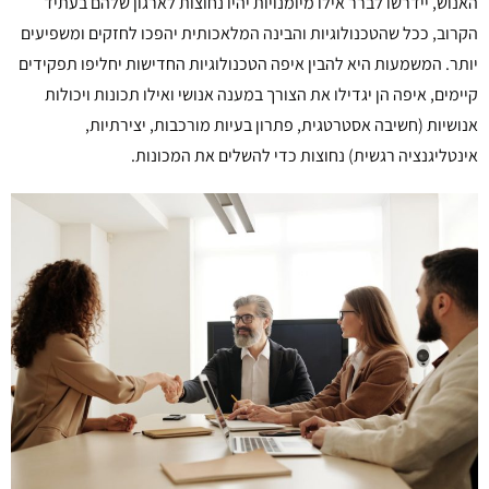
האנוש, יידרשו לברר אילו מיומנויות יהיו נחוצות לארגון שלהם בעתיד
הקרוב, ככל שהטכנולוגיות והבינה המלאכותית יהפכו לחזקים ומשפיעים
יותר. המשמעות היא להבין איפה הטכנולוגיות החדישות יחליפו תפקידים
קיימים, איפה הן יגדילו את הצורך במענה אנושי ואילו תכונות ויכולות
אנושיות (חשיבה אסטרטגית, פתרון בעיות מורכבות, יצירתיות,
אינטליגנציה רגשית) נחוצות כדי להשלים את המכונות.