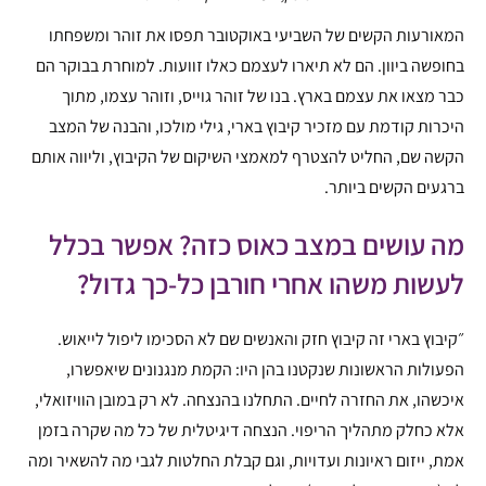
המאורעות הקשים של השביעי באוקטובר תפסו את זוהר ומשפחתו
בחופשה ביוון. הם לא תיארו לעצמם כאלו זוועות. למוחרת בבוקר הם
כבר מצאו את עצמם בארץ. בנו של זוהר גוייס, וזוהר עצמו, מתוך
היכרות קודמת עם מזכיר קיבוץ בארי, גילי מולכו, והבנה של המצב
הקשה שם, החליט להצטרף למאמצי השיקום של הקיבוץ, וליווה אותם
ברגעים הקשים ביותר.
מה עושים במצב כאוס כזה? אפשר בכלל
לעשות משהו אחרי חורבן כל-כך גדול?
״קיבוץ בארי זה קיבוץ חזק והאנשים שם לא הסכימו ליפול לייאוש.
הפעולות הראשונות שנקטנו בהן היו: הקמת מנגנונים שיאפשרו,
איכשהו, את החזרה לחיים. התחלנו בהנצחה. לא רק במובן הוויזואלי,
אלא כחלק מתהליך הריפוי. הנצחה דיגיטלית של כל מה שקרה בזמן
אמת, ייזום ראיונות ועדויות, וגם קבלת החלטות לגבי מה להשאיר ומה