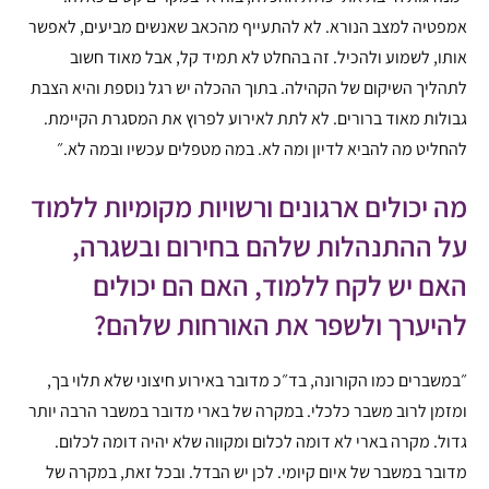
אמפטיה למצב הנורא. לא להתעייף מהכאב שאנשים מביעים, לאפשר
אותו, לשמוע ולהכיל. זה בהחלט לא תמיד קל, אבל מאוד חשוב
לתהליך השיקום של הקהילה. בתוך ההכלה יש רגל נוספת והיא הצבת
גבולות מאוד ברורים. לא לתת לאירוע לפרוץ את המסגרת הקיימת.
להחליט מה להביא לדיון ומה לא. במה מטפלים עכשיו ובמה לא.״
מה יכולים ארגונים ורשויות מקומיות ללמוד
על ההתנהלות שלהם בחירום ובשגרה,
האם יש לקח ללמוד, האם הם יכולים
להיערך ולשפר את האורחות שלהם?
״במשברים כמו הקורונה, בד״כ מדובר באירוע חיצוני שלא תלוי בך,
ומזמן לרוב משבר כלכלי. במקרה של בארי מדובר במשבר הרבה יותר
גדול. מקרה בארי לא דומה לכלום ומקווה שלא יהיה דומה לכלום.
מדובר במשבר של איום קיומי. לכן יש הבדל. ובכל זאת, במקרה של