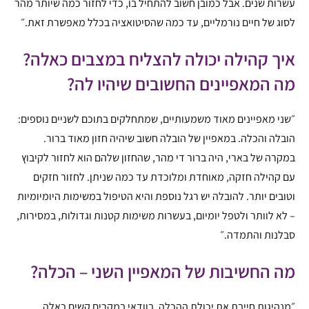
עשרות שנים. אבל כמובן חשוב להתחיל בו, כדי לחזור כמה שיותר מהר
לסוג של חיים נורמליים, עד כמה שהסיטואציה בכלל מאפשרת זאת.״
איך קהילה יכולה להצליח במצבים כאלה?
מה המאפיינים החשובים שיהיו לה?
״שני מאפיינים מאוד משמעותיים, שמתחלקים בתוכם לשניים נוספים:
הובלה והכלה. במאפיין של הובלה חשוב שיהיה חזון מאוד ברור.
במקרה של בארי, היה ברור די מהר, שהחזון שלהם הוא לחזור לקיבוץ
עם קהילה חזקה, מאוחדת ומלוכדת עד כמה שניתן. לחזור חזקים
וטובים יותר. להובלה יש רגל נוספת והיא הטיפול במשימות היומיומיות
– לא לוותר ולטפל יומיום, בעשרות משימות קטנות וגדולות, במסירות,
סבלנות והתמדה.״
מה החשיבות של המאפיין השני – הכלה?
״מנהיגות חייבת את יכולת ההכלה, בוודאי במקרים קשים כאלה.