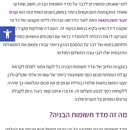
לפני שאנחנו ממשיכים לדבר על מדד תשומות הבניה, חשוב שתדעו
שאחד המקצועות המבוקשים ביותר במשק בשנים האחרונות הוא
קורס
יועצי משכנתאות
וזאת לאור הדרישה הגדולה לליווי מקצועי של כל מי
פתח 
שקונה דירה ואינו בקיא בנושא בנקאי זה. העובדה שהלקוח מקבל הכוונה
מעניקה לו את היכולת להתמודד כראוי עם הסכמים ונושאים כספיים
ולחתום בסופו של דבר על ההסכם הנכון ביותר עבורו ותואם את המסוגלות
הפיננסית שלו לגבי גובה התשלום החודשי.
בעקבות החיוב של מדד תשומות הבניה כל לקוח אמור לשלם לקראת
קבלת המפתח סכום כסף משמעותי ביותר של עשרות אלפי שקלים ולכן
יועצי המשכנתאות שלמדו בפילת מנתבים את סכום ההלוואה כך שיהיה
ללקוחות כסף לבצע תשלום זה. אז צרו איתנו קשר כעוד היום לקבלת
פרטים נוספים על הקורס שלנו!
מה זה מדד תשומות הבניה?
מדד תשומות הבניה מתבצע על ידי גורמי ממשל והוא מכמת את העלייה