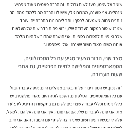
שומר על עצמו, מעז לשים גבולות. זה הרבה פעמים מאוד מפתיע
מנהלים. אני טוענת, ממרום גילי, שיש לנו הרבה מה ללמוד מהם. הם
נותנים פחות משמעות לכסף ויותר ליתרונות החברתיים. עובד
שמרגיש טוב במקום העבודה שלו, יבוא פחות בדרישות של העלאות
שכר וציפויות להטבות כספיות. אני חושבת שהדור של היום מלמד
אותנו משהו מאוד חשוב שאנחנו אולי פיספסנו.״
מצד שני, הדור הצעיר מגיע עם כל הטכנולוגיה,
הסמארטפונים והפלישה לחיים הפרטיים, גם אחרי
שעות העבודה.
״זה נכון. יש המון דיבור על זה בקרב מנהלים היום. איפה עובר הגבול
עם כל הוואטסאפים והטלפונים. הטכנולוגיה היום מאוד פולשנית. יש
כללי נימוס וכללי עבודה שצריכים לשים גם בתקשורת הדיגיטלית: ׳עד
מתי אני פונה לעובדים שלי, אם אני פונה, איך אני פונה אליהם׳. למשל,
עלה לי עכשיו רעיון חשוב שאני רוצה לשתף עם העובד. האם אני חייב
לשלוח אותו עכשיו? האם העובד צריך להגיב לי מיידית? מה הכללים