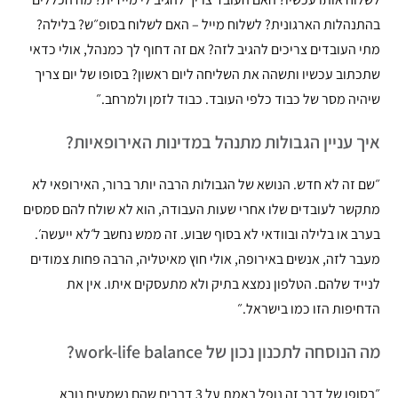
בהתנהלות הארגונית? לשלוח מייל – האם לשלוח בסופ״ש? בלילה?
מתי העובדים צריכים להגיב לזה? אם זה דחוף לך כמנהל, אולי כדאי
שתכתוב עכשיו ותשהה את השליחה ליום ראשון? בסופו של יום צריך
שיהיה מסר של כבוד כלפי העובד. כבוד לזמן ולמרחב.״
איך עניין הגבולות מתנהל במדינות האירופאיות?
״שם זה לא חדש. הנושא של הגבולות הרבה יותר ברור, האירופאי לא
מתקשר לעובדים שלו אחרי שעות העבודה, הוא לא שולח להם סמסים
בערב או בלילה ובוודאי לא בסוף שבוע. זה ממש נחשב ל׳לא ייעשה׳.
מעבר לזה, אנשים באירופה, אולי חוץ מאיטליה, הרבה פחות צמודים
לנייד שלהם. הטלפון נמצא בתיק ולא מתעסקים איתו. אין את
הדחיפות הזו כמו בישראל.״
מה הנוסחה לתכנון נכון של work-life balance?
״בסופו של דבר זה נופל באמת על 3 דברים שהם נשמעים נורא