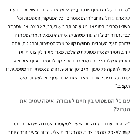
״מדברים על זה המון היום. וכן, יש איזושהי רגרסיה בנושא. אני יודעת
על ארגון גדול שהחבר׳ה שם אומרים: ׳כל המניקור, המסיבות וכל
השואו מסביב, בסוף אני מגיע הביתה ב-8 בערב. לא רוצה, אני אסתדר
לבד. תודה רבה.׳ ויש עוד משהו, יש איזושהי נמאסות מהשפע הזה
שזורקים על העובדים. תחושת קוואס מכל המסיבות והחגיגות. אתה
יודע, תמיד יש איזו מטוטלת שהולכת מאוד מאוד לקיצוניות ואז
באיזשהו שלב היא ככה מתייצבת. אבל קח לדוגמה רעיון פשוט ולא
קשה להפקה של מעון יומי בזמן החופש. זה שוס אמיתי. חד משמעית זו
עזרה מטורפת להורים. משהו שגם ארגון קטן יכול לעשות במעט
תקציב.״
עם כל הטשטוש בין חיים לעבודה, איפה שמים את
הגבול?
"אז היום, עם כניסת הדור הצעיר למקומות העבודה, יש הרבה יותר
קשב לעצמי: ׳מה אני צריך, מה הגבולות שלי׳. הדור הצעיר הרבה יותר