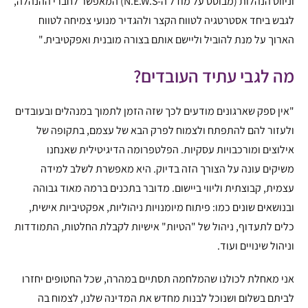
וניווט הנהלות (מבוסס על מודל ה-N.E.W.S) המאפשר לחברי ההנהלה,
לגבש ביחד אסטרטגיה לטווח הקצר ולהגדיר מנועי צמיחה לטווח
הארוך על מנת להוביל וליישם אותם בצורה מובנית ואפקטיבית."
מה לגבי עתיד העובדים?
"אין ספק שארגונים מודעים לכך שזה הזמן לתמוך במנהלים ובעובדים
ולעזור להם להתפתח ולצמוח לפרק הבא של עצמם, בתקופה של
אילוצים ומורכבויות עסקיות. הפלטפרומה הדיגיטילית שאנחנו
משיקים עונה על הצורך הזה בדיוק. היא מאפשרת לשלב למידה
עצמית, קבוצתית וליווי ביישום. מדובר בתכנים ברמה מאוד גבוהה
ובנושאים שונים כמו: פיתוח מיומנויות ניהוליות, אפקטיביות אישית,
כלים לתעדוף, ניהול של "הטיות" אישיות לקבלת החלטות, התמודדות
וניהול שינויים ועוד.
אני מאחלת לכולנו שהמלחמה תסתיים במהרה, שכל החטופים יחזרו
לביתם בשלום ושנוכל לבנות מחדש את המדינה שלנו, לצמוח בה