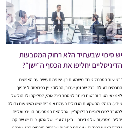
יש סיכוי שבעתיד הלא רחוק המטבעות
הדיגיטליים יחליפו את הכסף ה״ישן״?
״במישור הטכנולוגי חד משמעית כן. יש פה תעשיה עם האנשים
החכמים בעולם. ככל שהזמן יעבור, הבלוקצ׳יין כפרוטוקול יהפוך
לאמצעי הטוב והבטוח ביותר למסחר בינלאומי, לסליקה ולניהול של
מידע. מנהלי ההשקעות הגדולים בעולם אומרים שיש משמעות גדולה
למעבר לטכנולוגיית הבלוקצ׳יין. אבל האם המטבעות הווירטואליים
יחליפו מטבעות של מדינות – כאן זה עניין של אמון. כיום יש שחיקה
גדולה באמון בבנקים. וזו אחת הסיבות שבנקים קורסים כמו שאנחנו