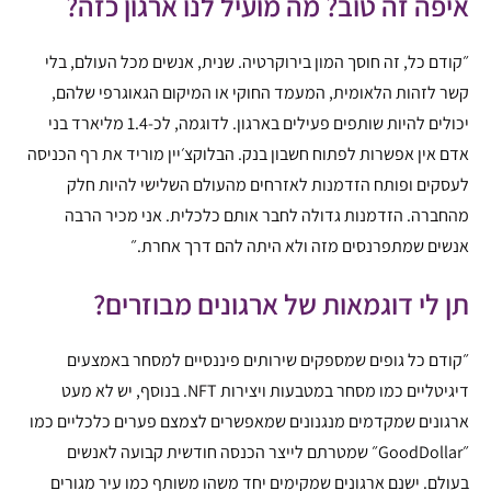
איפה זה טוב? מה מועיל לנו ארגון כזה?
״קודם כל, זה חוסך המון בירוקרטיה. שנית, אנשים מכל העולם, בלי
קשר לזהות הלאומית, המעמד החוקי או המיקום הגאוגרפי שלהם,
יכולים להיות שותפים פעילים בארגון. לדוגמה, לכ-1.4 מליארד בני
אדם אין אפשרות לפתוח חשבון בנק. הבלוקצ׳יין מוריד את רף הכניסה
לעסקים ופותח הזדמנות לאזרחים מהעולם השלישי להיות חלק
מהחברה. הזדמנות גדולה לחבר אותם כלכלית. אני מכיר הרבה
אנשים שמתפרנסים מזה ולא היתה להם דרך אחרת.״
תן לי דוגמאות של ארגונים מבוזרים?
״קודם כל גופים שמספקים שירותים פיננסיים למסחר באמצעים
דיגיטליים כמו מסחר במטבעות ויצירות NFT. בנוסף, יש לא מעט
ארגונים שמקדמים מנגנונים שמאפשרים לצמצם פערים כלכליים כמו
״GoodDollar״ שמטרתם לייצר הכנסה חודשית קבועה לאנשים
בעולם. ישנם ארגונים שמקימים יחד משהו משותף כמו עיר מגורים